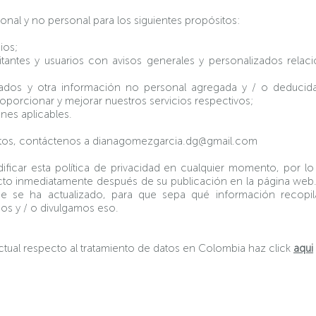
nal y no personal para los siguientes propósitos:
cios;
itantes y usuarios con avisos generales y personalizados relac
egados y otra información no personal agregada y / o deducid
oporcionar y mejorar nuestros servicios respectivos;
ones aplicables.
tos, contáctenos a
dianagomezgarcia.dg@gmail.com
car esta política de privacidad en cualquier momento, por lo t
to inmediatamente después de su publicación en la página web. 
s que se ha actualizado, para que sepa qué información reco
os y / o divulgamos eso.
actual respecto al tratamiento de datos en Colombia haz click
aqui