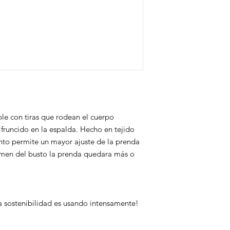
recomendamos ponerl
Los cambios por talla
Evita los blanqueador
evitarlos consulta nue
No dejar a la luz dir
asegures que la talla
ya que los rayos UV a
del color.
Se recomienda vaporiz
tela se brille o se q
un trapo de algodón 
ble con tiras que rodean el cuerpo
l fruncido en la espalda. Hecho en tejido
unto permite un mayor ajuste de la prenda
men del busto la prenda quedara más o
 sostenibilidad es usando intensamente!