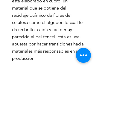
esta elaborado en cupro, un
material que se obtiene del
reciclaje químico de fibras de
celulosa como el algodón lo cual le
da un brillo, caída y tacto muy
parecido al del tencel. Esta es una
apuesta por hacer transiciones hacia
materiales más responsables en su
producción.
¡La mejor manera de promover la
sostenibilidad es usando
intensamente!
INFORMACIÓN DE
CUIDADO
Para que tu producto dure más y no
POLÍTICA DE CAMBIO
tengas inconvenientes a la hora de