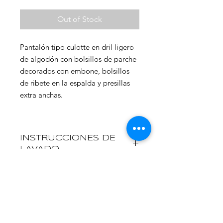
Out of Stock
Pantalón tipo culotte en dril ligero
de algodón con bolsillos de parche
decorados con embone, bolsillos
de ribete en la espalda y presillas
extra anchas.
INSTRUCCIONES DE
LAVADO
Para que tu producto dure más y no
POLÍTICA DE CAMBIO
tengas inconvenientes a la hora de
lavarlo te recomendamos que
Si por algún motivo no te sientes
siempre que puedas lo laves a mano
INFORMACIÓN DEL
satisfecho con el producto puedes
con jabon suave y con prendas del
ENVÍO
cambiarlo o devolverlo siempre y
mismo color.